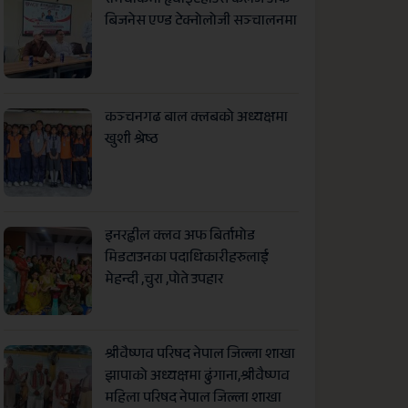
रामचौकमा हृवाइटहाउस कलेज अफ
बिजनेस एण्ड टेक्नोलोजी सञ्चालनमा
कञ्चनगढ बाल क्लबको अध्यक्षमा
खुशी श्रेष्ठ
इनरह्वील क्लव अफ बिर्तामोड
मिडटाउनका पदाधिकारीहरुलाई
मेहन्दी ,चुरा ,पोते उपहार
श्रीवैष्णव परिषद नेपाल जिल्ला शाखा
झापाको अध्यक्षमा ढुंगाना,श्रीवैष्णव
महिला परिषद नेपाल जिल्ला शाखा