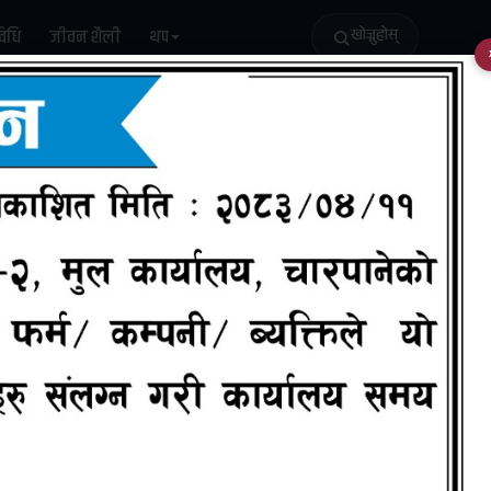
विधि
जीवन शैली
थप
खोज्नुहोस्