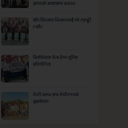
झापाको अध्यक्षमा ढकाल
खीर दिवसमा किसानलाई स्प्रे ट्याङ्की
र खीर
बिर्तामोडमा मेन्स हेयर ग्रुमिङ
प्रतियोगिता
रोटरी क्लब अफ मेचीनगरको
बृक्षरोपण