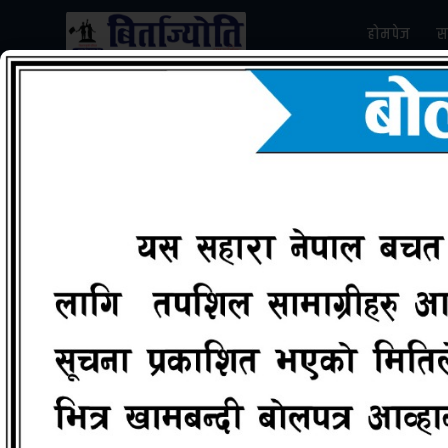
होमपेज
स