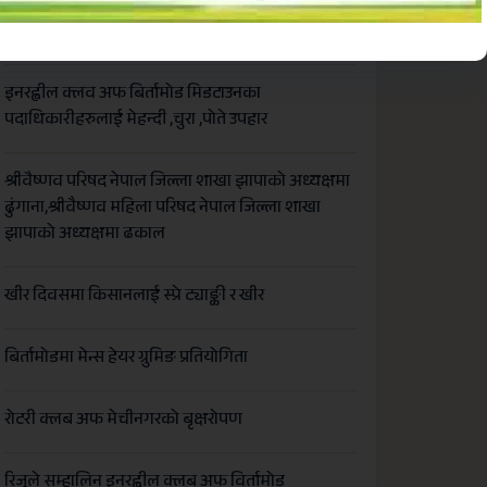
कञ्चनगढ बाल क्लबको अध्यक्षमा खुशी श्रेष्ठ
इनरह्वील क्लव अफ बिर्तामोड मिडटाउनका
पदाधिकारीहरुलाई मेहन्दी ,चुरा ,पोते उपहार
श्रीवैष्णव परिषद नेपाल जिल्ला शाखा झापाको अध्यक्षमा
ढुंगाना,श्रीवैष्णव महिला परिषद नेपाल जिल्ला शाखा
झापाको अध्यक्षमा ढकाल
खीर दिवसमा किसानलाई स्प्रे ट्याङ्की र खीर
बिर्तामोडमा मेन्स हेयर ग्रुमिङ प्रतियोगिता
रोटरी क्लब अफ मेचीनगरको बृक्षरोपण
रिजुले सम्हालिन इनरह्वील क्लब अफ विर्तामोड