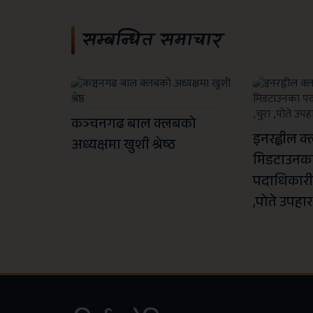
सम्बन्धित समाचार
कञ्चनगढ बाल क्लबको
इनरह्वील क
अध्यक्षमा खुशी श्रेष्ठ
मिडटाउनक
पदाधिकारीह
,पोते उपहार