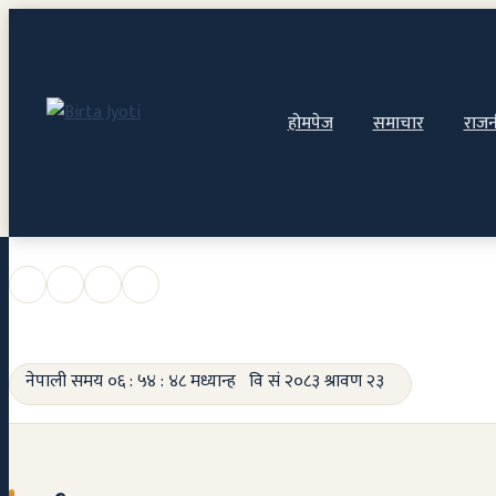
होमपेज
समाचार
राजन