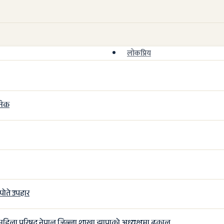
लाेकप्रिय
जनिक
पोते उपहार
्णव महिला परिषद नेपाल जिल्ला शाखा झापाको अध्यक्षमा ढकाल