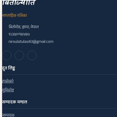
बिर्ताज्योति
साप्ताहिक पत्रिका
बिर्तामोड, झापा, नेपाल
९८४४०१४५७५
niroulatulasi63@gmail.com
द्रुत लिङ्क
हाम्रोबारे
युनिकोड
सम्पादक मण्डल
सम्पादक