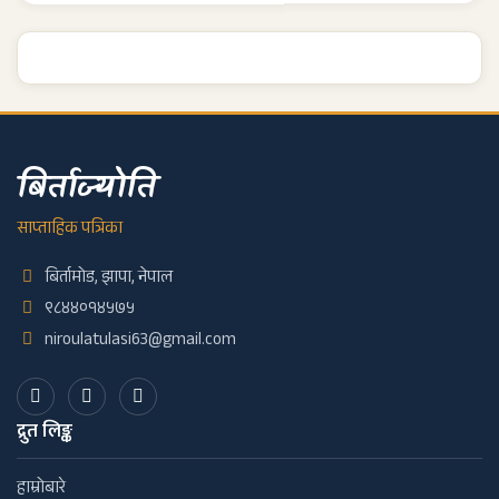
बिर्ताज्योति
साप्ताहिक पत्रिका
बिर्तामोड, झापा, नेपाल
९८४४०१४५७५
niroulatulasi63@gmail.com
द्रुत लिङ्क
हाम्रोबारे