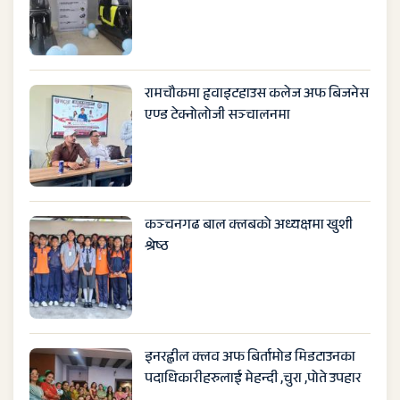
रामचौकमा हृवाइटहाउस कलेज अफ बिजनेस
एण्ड टेक्नोलोजी सञ्चालनमा
कञ्चनगढ बाल क्लबको अध्यक्षमा खुशी
श्रेष्ठ
इनरह्वील क्लव अफ बिर्तामोड मिडटाउनका
पदाधिकारीहरुलाई मेहन्दी ,चुरा ,पोते उपहार