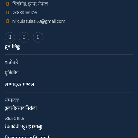
बिर्तामोड, झापा, नेपाल
९८४४०१४५७५
niroulatulasi63@gmail.com
द्रुत लिङ्क
हाम्रोबारे
युनिकोड
सम्पादक मण्डल
सम्पादक
तुलसीप्रसाद निरौला
व्यवस्थापक
रेवतादेवी भट्टराई (आर्जु)