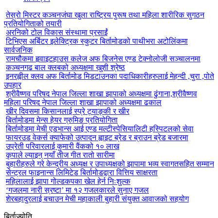
तेस्रो मिस्टर कञ्चनजंघा खुला राष्ट्रिय पुरूष तथा महिला शारीरिक सुगठन
प्रतियोगिताको तयारी
अरनिको टोल विकास संस्थामा प्रसाईं
टिभिएस अर्बिटर इलेक्ट्रिक स्कुटर बिर्तामोडको पाथीभरा अटोलिंकमा
सार्वजनिक
रामचौकमा हृवाइटहाउस कलेज अफ बिजनेस एण्ड टेक्नोलोजी सञ्चालनमा
कञ्चनगढ बाल क्लबको अध्यक्षमा खुशी श्रेष्ठ
इनरह्वील क्लव अफ बिर्तामोड मिडटाउनका पदाधिकारीहरुलाई मेहन्दी ,चुरा ,पोते
उपहार
श्रीवैष्णव परिषद नेपाल जिल्ला शाखा झापाको अध्यक्षमा ढुंगाना,श्रीवैष्णव
महिला परिषद नेपाल जिल्ला शाखा झापाको अध्यक्षमा ढकाल
खीर दिवसमा किसानलाई स्प्रे ट्याङ्की र खीर
बिर्तामोडमा मेन्स हेयर ग्रुमिङ प्रतियोगिता
बिर्तामोडमा मेची एडभान्स आई एण्ड मल्टीस्पेसियालिटी हस्पिटलको सेवा
फायरउड वेकर्स क्याफेको उत्पादन ह्वाइट ब्रेड र ब्राउन ब्रेड बजारमा
उप्रेती परिवारलाई कुमारी वैंकको १० लाख
कृपाले ल्याइन् नयाँ तीज गीत रातो सारीमा
बुहारीहरुले गरे केन्द्रीय अध्यक्ष र उपाध्यक्षको झापामा भव्य स्वागतसहित सम्मान
सेन्ट्रल फाइनान्स लिमिटेड बिर्तामोडद्वारा वित्तिय साक्षरता
महिलालाई झापा गोल्डकपका खेल हेर्न निःशुल्क
‘गजलमा नारी स्रष्टा’ मा १२ गजलकारले सुनाए गजल
शेरबहादुरलाई बचाउन मेची महाकाली बुहारी संयुक्त आवाजको सहयोग
बिर्ताज्योति