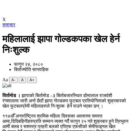
X
समाचार
महिलालाई झापा गोल्डकपका खेल हेर्न
निःशुल्क
फागुन २४, २०८०
बिर्ताज्योति साप्ताहिक
Aa
A-
A
A+
विर्तामोड ।
झापाको बिर्तामोड –३ बिर्ताबजारस्थित डोमालाल राजवंशी
रंगशालामा जारी अर्ना छैठौं झापा गोल्डकप फुटबल प्रतियोगिताको शुक्रबारको
खेल फुटबलप्रेमी महिलाहरुले निःशुल्क हेर्न पाउने भएका छन् ।
११४औँ अन्तर्राष्ट्रिय श्रमिक महिला दिवसका अवसरमा समस्त
आमा,दिदिबहिनीहरुप्रति सम्मान व्यक्त गर्दै फागुन २५ गते शुक्रबार हुने त्रिभुवन
आर्मी क्लब र सशस्त्र प्रहरी बलको एपिएफ एफसीको सेमीफाइनल खेल