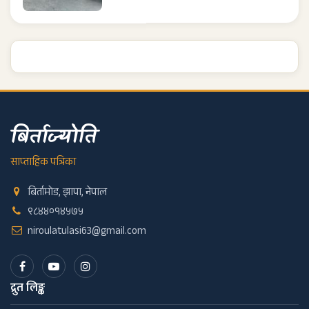
बिर्ताज्योति
साप्ताहिक पत्रिका
बिर्तामोड, झापा, नेपाल
९८४४०१४५७५
niroulatulasi63@gmail.com
द्रुत लिङ्क