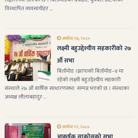
सञ्चालनमा आएको छ । बिर्तामोडको देवीहाट बुधबारे हटियाका
विस्थापित व्यवसायीहर ...
असोज २७, २०८०
लक्ष्मी बहुउद्देश्यीय सहकारीको २७
औं सभा
बिर्तामोड ।झापाको बिर्तामोड–४ मा
रहेको लक्ष्मी बहुउद्देश्यीय सहकारी
संस्थाले २७ औ बार्षिक साधारणसभा सम्पन्न भएको छ । संस्थाका
अध्यक्ष लीलाबहादुर ...
असोज २२, २०८०
आकर्षक साकोसको सभा