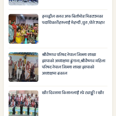
इनरह्वील क्लव अफ बिर्तामोड मिडटाउनका
पदाधिकारीहरुलाई मेहन्दी ,चुरा ,पोते उपहार
श्रीवैष्णव परिषद नेपाल जिल्ला शाखा
झापाको अध्यक्षमा ढुंगाना,श्रीवैष्णव महिला
परिषद नेपाल जिल्ला शाखा झापाको
अध्यक्षमा ढकाल
खीर दिवसमा किसानलाई स्प्रे ट्याङ्की र खीर