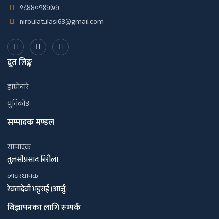
९८४४०१४५७५
niroulatulasi63@gmail.com
द्रुत लिङ्क
हाम्रोबारे
युनिकोड
सम्पादक मण्डल
सम्पादक
तुलसीप्रसाद निरौला
व्यवस्थापक
रेवतादेवी भट्टराई (आर्जु)
विज्ञापनका लागि सम्पर्क