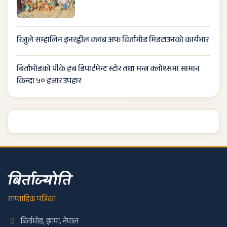
रिजुले सम्हालिन इनरह्वील क्लब अफ विर्तामोड मिडटाउनको कार्यभार
बिर्तामोडको पीके हब डिपार्टमेन्ट स्टोर तथा मन्त्र क्लोथ्समा सामान
किन्दा ५० हजार उपहार
बिर्ताज्योति
साप्ताहिक पत्रिका
बिर्तामोड, झापा, नेपाल