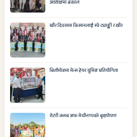
अध्यक्षमा ढकाल
खीर दिवसमा किसानलाई स्प्रे ट्याङ्की र खीर
बिर्तामोडमा मेन्स हेयर ग्रुमिङ प्रतियोगिता
रोटरी क्लब अफ मेचीनगरको बृक्षरोपण