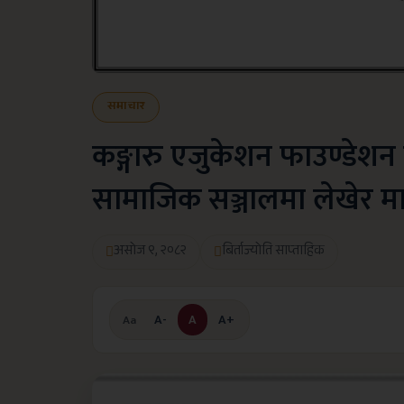
समाचार
कङ्गारु एजुकेशन फाउण्डेशन ब
सामाजिक सञ्जालमा लेखेर मानह
असोज ९, २०८२
बिर्ताज्योति साप्ताहिक
A-
A
A+
Aa