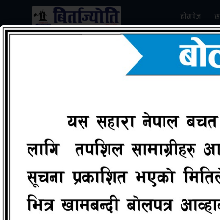
होमपेज
स