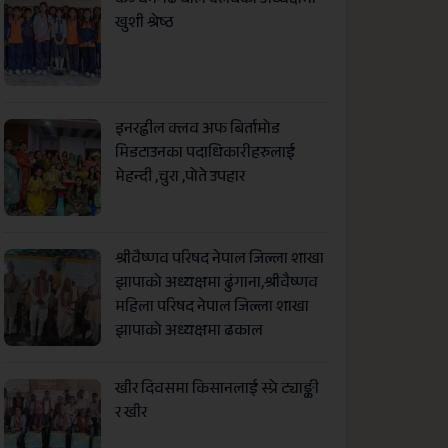
कञ्चनगढ बाल क्लबको अध्यक्षमा
खुशी श्रेष्ठ
इनरह्वील क्लव अफ बिर्तामोड
मिडटाउनका पदाधिकारीहरुलाई
मेहन्दी ,चुरा ,पोते उपहार
श्रीवैष्णव परिषद नेपाल जिल्ला शाखा
झापाको अध्यक्षमा ढुंगाना,श्रीवैष्णव
महिला परिषद नेपाल जिल्ला शाखा
झापाको अध्यक्षमा ढकाल
खीर दिवसमा किसानलाई स्प्रे ट्याङ्की
र खीर