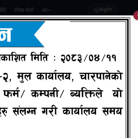
विधि
जीवन शैली
थप
खोज्नुहोस्