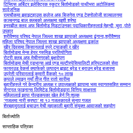
टिभिएस अर्बिटर इलेक्ट्रिक स्कुटर बिर्तामोडको पाथीभरा अटोलिंकमा
सार्वजनिक
रामचौकमा हृवाइटहाउस कलेज अफ बिजनेस एण्ड टेक्नोलोजी सञ्चालनमा
कञ्चनगढ बाल क्लबको अध्यक्षमा खुशी श्रेष्ठ
इनरह्वील क्लव अफ बिर्तामोड मिडटाउनका पदाधिकारीहरुलाई मेहन्दी ,चुरा ,पोते
उपहार
श्रीवैष्णव परिषद नेपाल जिल्ला शाखा झापाको अध्यक्षमा ढुंगाना,श्रीवैष्णव
महिला परिषद नेपाल जिल्ला शाखा झापाको अध्यक्षमा ढकाल
खीर दिवसमा किसानलाई स्प्रे ट्याङ्की र खीर
बिर्तामोडमा मेन्स हेयर ग्रुमिङ प्रतियोगिता
रोटरी क्लब अफ मेचीनगरको बृक्षरोपण
बिर्तामोडमा मेची एडभान्स आई एण्ड मल्टीस्पेसियालिटी हस्पिटलको सेवा
फायरउड वेकर्स क्याफेको उत्पादन ह्वाइट ब्रेड र ब्राउन ब्रेड बजारमा
उप्रेती परिवारलाई कुमारी वैंकको १० लाख
कृपाले ल्याइन् नयाँ तीज गीत रातो सारीमा
बुहारीहरुले गरे केन्द्रीय अध्यक्ष र उपाध्यक्षको झापामा भव्य स्वागतसहित सम्मान
सेन्ट्रल फाइनान्स लिमिटेड बिर्तामोडद्वारा वित्तिय साक्षरता
महिलालाई झापा गोल्डकपका खेल हेर्न निःशुल्क
‘गजलमा नारी स्रष्टा’ मा १२ गजलकारले सुनाए गजल
शेरबहादुरलाई बचाउन मेची महाकाली बुहारी संयुक्त आवाजको सहयोग
बिर्ताज्योति
साप्ताहिक पत्रिका