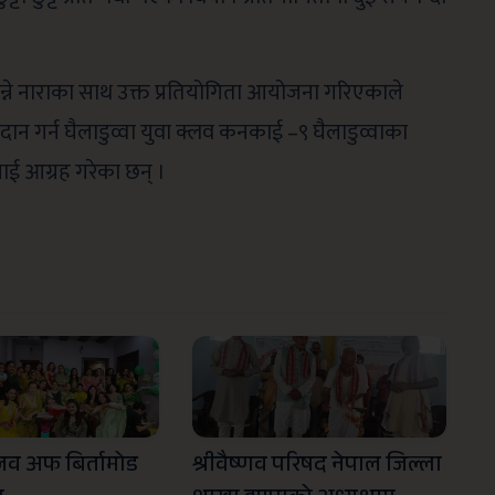
 भन्ने नाराका साथ उक्त प्रतियोगिता आयोजना गरिएकाले
ान गर्न घैलाडुव्वा युवा क्लव कनकाई –९ घैलाडुव्वाका
वलाई आग्रह गरेका छन् ।
्लव अफ बिर्तामोड
श्रीवैष्णव परिषद नेपाल जिल्ला