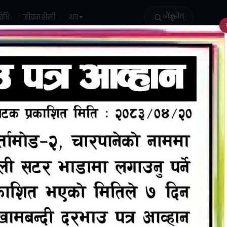
विधि
जीवन शैली
थप
खोज्नुहोस्