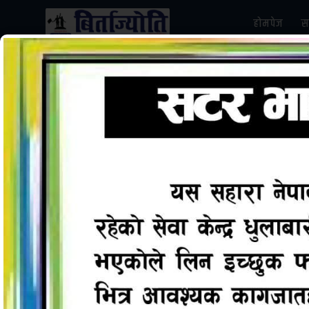
होमपेज
स