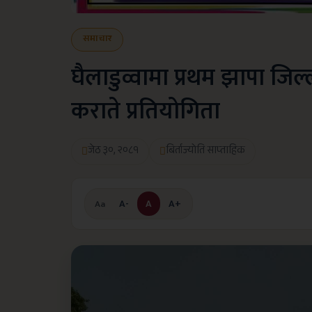
समाचार
घैलाडुव्वामा प्रथम झापा जिल्
कराते प्रतियोगिता
जेठ ३०, २०८१
बिर्ताज्योति साप्ताहिक
A-
A
A+
Aa