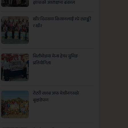
झापाको अध्यक्षमा ढकाल
खीर दिवसमा किसानलाई स्प्रे ट्याङ्की
र खीर
बिर्तामोडमा मेन्स हेयर ग्रुमिङ
प्रतियोगिता
रोटरी क्लब अफ मेचीनगरको
बृक्षरोपण