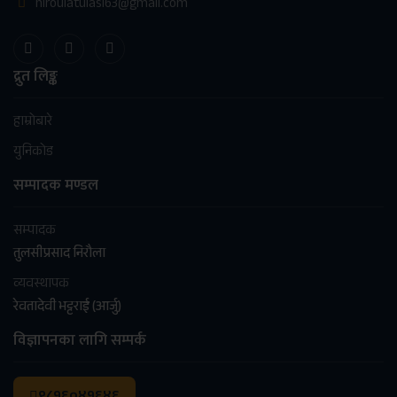
niroulatulasi63@gmail.com
द्रुत लिङ्क
हाम्रोबारे
युनिकोड
सम्पादक मण्डल
सम्पादक
तुलसीप्रसाद निरौला
व्यवस्थापक
रेवतादेवी भट्टराई (आर्जु)
विज्ञापनका लागि सम्पर्क