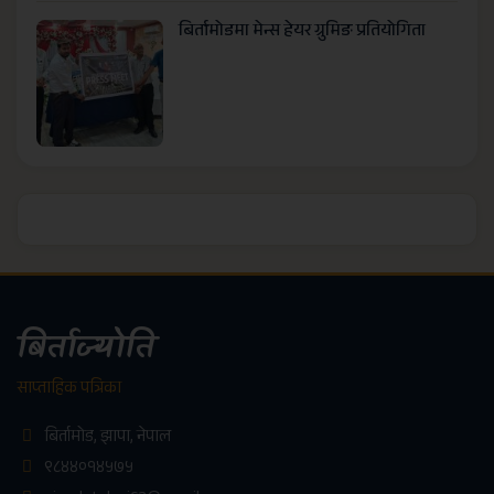
बिर्तामोडमा मेन्स हेयर ग्रुमिङ प्रतियोगिता
बिर्ताज्योति
साप्ताहिक पत्रिका
बिर्तामोड, झापा, नेपाल
९८४४०१४५७५